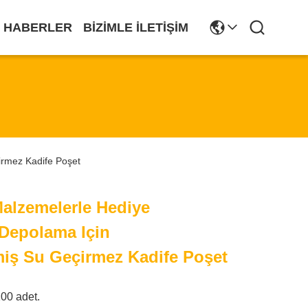
HABERLER
BIZIMLE İLETIŞIM
irmez Kadife Poşet
alzemelerle Hediye
Depolama Için
lmiş Su Geçirmez Kadife Poşet
00 adet.