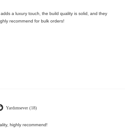
dds a luxury touch, the build quality is solid, and they
ighly recommend for bulk orders!
Yardımsever (18)
ality, highly recommend!