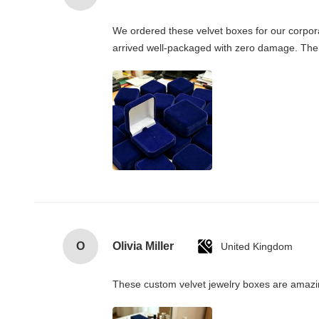
We ordered these velvet boxes for our corporat
arrived well-packaged with zero damage. The
O
Olivia Miller
United Kingdom
These custom velvet jewelry boxes are amazing