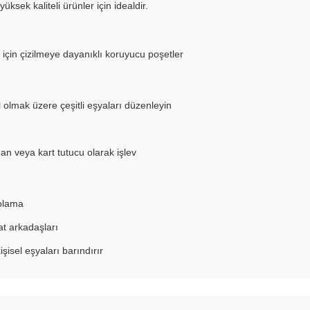
sek kaliteli ürünler için idealdir.
r için çizilmeye dayanıklı koruyucu poşetler
l olmak üzere çeşitli eşyaları düzenleyin
n veya kart tutucu olarak işlev
polama
at arkadaşları
işisel eşyaları barındırır