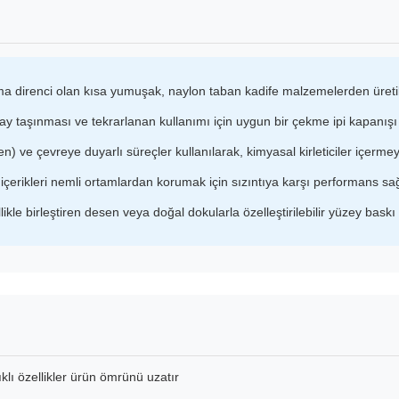
a direnci olan kısa yumuşak, naylon taban kadife malzemelerden üretil
y taşınması ve tekrarlanan kullanımı için uygun bir çekme ipi kapanışı
en) ve çevreye duyarlı süreçler kullanılarak, kimyasal kirleticiler içermey
çerikleri nemli ortamlardan korumak için sızıntıya karşı performans sa
llikle birleştiren desen veya doğal dokularla özelleştirilebilir yüzey baskı
lı özellikler ürün ömrünü uzatır