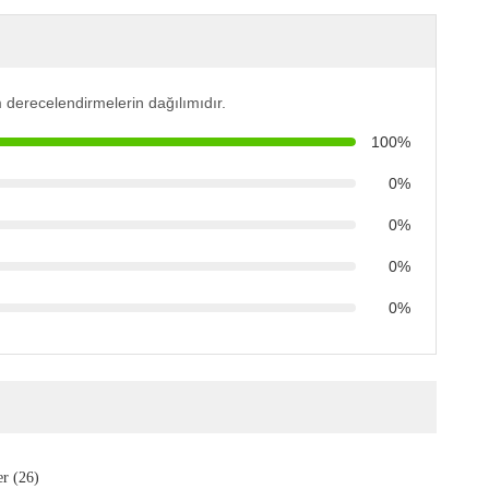
 derecelendirmelerin dağılımıdır.
100%
0%
0%
0%
0%
r (26)