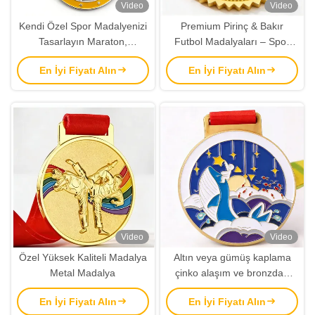
Video
Video
Kendi Özel Spor Madalyenizi
Premium Pirinç & Bakır
Tasarlayın Maraton,
Futbol Madalyaları – Spor
Mezuniyet ve Ödüller için
Etkinlikleri Ödülü
En İyi Fiyatı Alın
En İyi Fiyatı Alın
Altın UV Baskı ile 3B Çinko
Alaşımı
Video
Video
Özel Yüksek Kaliteli Madalya
Altın veya gümüş kaplama
Metal Madalya
çinko alaşım ve bronzdan
özel spor madalyaları toptan
En İyi Fiyatı Alın
En İyi Fiyatı Alın
fiyatlarla oluşturun.