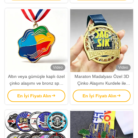
Video
Video
Altın veya gümüşle kaplı özel
Maraton Madalyası Özel 3D
çinko alaşımı ve bronz spor
Çinko Alaşımı Kurdele ile
madalyaları toptan satılıyor.
Koşu Yarışı OEM Toptan
En İyi Fiyatı Alın
En İyi Fiyatı Alın