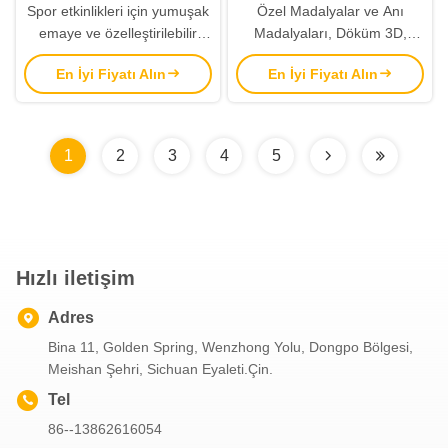
Spor etkinlikleri için yumuşak
Özel Madalyalar ve Anı
emaye ve özelleştirilebilir
Madalyaları, Döküm 3D,
kurdele ile özel Die Cast 3D
Yumuşak Emaye Kaplama ve
En İyi Fiyatı Alın
En İyi Fiyatı Alın
Ödül Madalyası
Özelleştirilebilir Tasarım
1
2
3
4
5
Hızlı iletişim
Adres
Bina 11, Golden Spring, Wenzhong Yolu, Dongpo Bölgesi,
Meishan Şehri, Sichuan Eyaleti.Çin.
Tel
86--13862616054