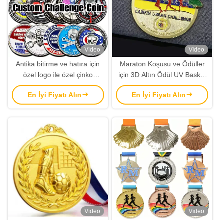
Video
Video
Antika bitirme ve hatıra için
Maraton Koşusu ve Ödüller
özel logo ile özel çinko
için 3D Altın Ödül UV Baskılı
alaşımı meydan okuma
Çinko Alaşımlı Özel Spor
En İyi Fiyatı Alın
En İyi Fiyatı Alın
paraları
Madalyası
Video
Video