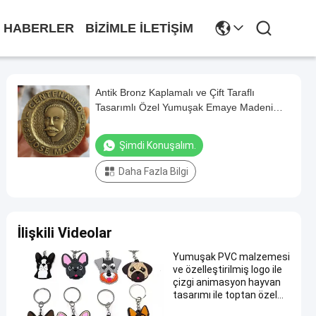
HABERLER
BIZIMLE İLETIŞIM
Antik Bronz Kaplamalı ve Çift Taraflı
Tasarımlı Özel Yumuşak Emaye Madeni
Paralar
Şimdi Konuşalım.
Daha Fazla Bilgi
İlişkili Videolar
Yumuşak PVC malzemesi
ve özelleştirilmiş logo ile
çizgi animasyon hayvan
tasarımı ile toptan özel
anahtarlık