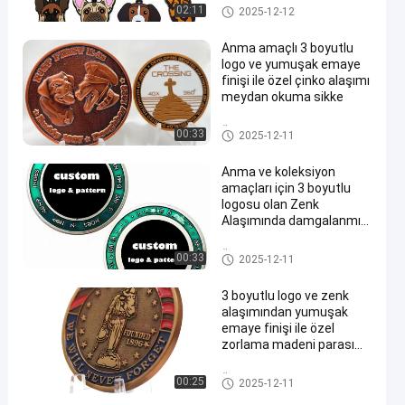
özel anahtarlık
02:11
2025-12-12
Anma amaçlı 3 boyutlu
logo ve yumuşak emaye
finişi ile özel çinko alaşımı
meydan okuma sikke
Özel Paralar
00:33
2025-12-11
Anma ve koleksiyon
amaçları için 3 boyutlu
logosu olan Zenk
Alaşımında damgalanmış
özel meydan okuma
madeni parası
Özel Paralar
00:33
2025-12-11
3 boyutlu logo ve zenk
alaşımından yumuşak
emaye finişi ile özel
zorlama madeni parası
anma amaçlı
Özel Paralar
00:25
2025-12-11