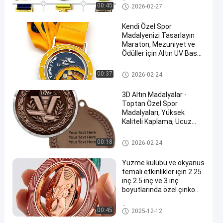
Özel madalyalar
00:45
2026-02-27
Kendi Özel Spor
Madalyenizi Tasarlayın
Maraton, Mezuniyet ve
Ödüller için Altın UV Baskı
ile 3B Çinko Alaşımı
Özel madalyalar
00:37
2026-02-24
3D Altın Madalyalar -
Toptan Özel Spor
Madalyaları, Yüksek
Kaliteli Kaplama, Ucuz
Üretici Doğrudan
Özel madalyalar
00:18
2026-02-24
Yüzme kulübü ve okyanus
temalı etkinlikler için 2.25
inç 2.5 inç ve 3 inç
boyutlarında özel çinko
alaşımlı spor ödülü
madalyaları
Özel madalyalar
00:45
2025-12-12