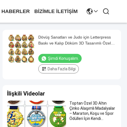
HABERLER
BIZIMLE İLETIŞIM
Dövüş Sanatları ve Judo için Letterpress
Baskı ve Kalıp Döküm 3D Tasarımlı Özel
Çinko Alaşımlı Madalyalar
Şimdi Konuşalım.
Daha Fazla Bilgi
İlişkili Videolar
Toptan Özel 3D Altın
Çinko Alaşımlı Madalyalar
– Maraton, Koşu ve Spor
Ödülleri İçin Kendi
Tasarımınızı Yapın