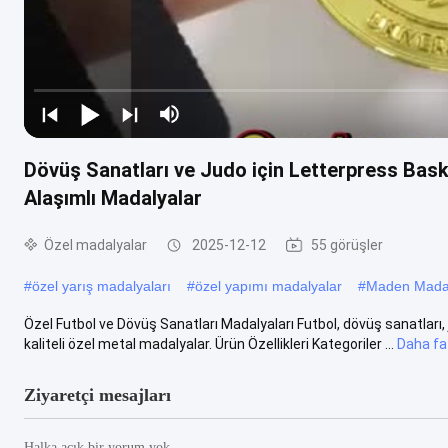
Dövüş Sanatları ve Judo için Letterpress Bask
Alaşımlı Madalyalar
Özel madalyalar
2025-12-12
55 görüşler
#
özel yarış madalyaları
#
özel yapımı madalyalar
#
Maden Mada
Özel Futbol ve Dövüş Sanatları Madalyaları Futbol, dövüş sanatları,
kaliteli özel metal madalyalar. Ürün Özellikleri Kategoriler ...
Daha faz
Ziyaretçi mesajları
Halka açık bir yorum yok.