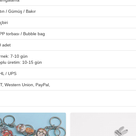
amgalama
tın / Gümüş / Bakır
çbiri
PP torbası / Bubble bag
0 adet
rnek: 7-10 gün
oplu üretim: 10-15 gün
HL / UPS
/T, Western Union, PayPal,