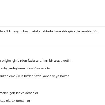
oda süblimasyon boş metal anahtarlık karikatür güvenlik anahtarlığı.
lı erişim için birden fazla anahtarı bir araya getirin
anlış yerleştirme olasılığını azaltır
düzenlemek için birden fazla kanca veya bölme
emeler, şekiller ve desenler
detay olarak tamamlar