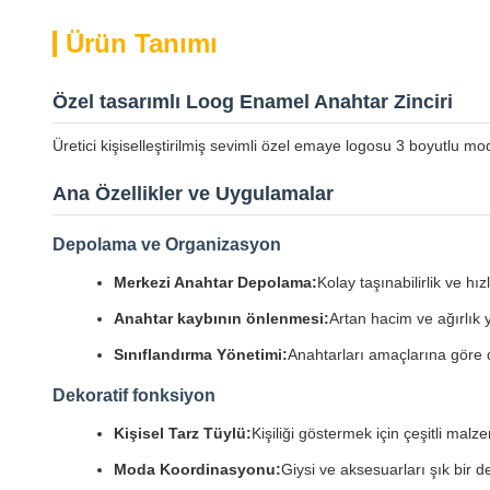
Ürün Tanımı
Özel tasarımlı Loog Enamel Anahtar Zinciri
Üretici kişiselleştirilmiş sevimli özel emaye logosu 3 boyutlu m
Ana Özellikler ve Uygulamalar
Depolama ve Organizasyon
Merkezi Anahtar Depolama:
Kolay taşınabilirlik ve hız
Anahtar kaybının önlenmesi:
Artan hacim ve ağırlık y
Sınıflandırma Yönetimi:
Anahtarları amaçlarına göre 
Dekoratif fonksiyon
Kişisel Tarz Tüylü:
Kişiliği göstermek için çeşitli malz
Moda Koordinasyonu:
Giysi ve aksesuarları şık bir 