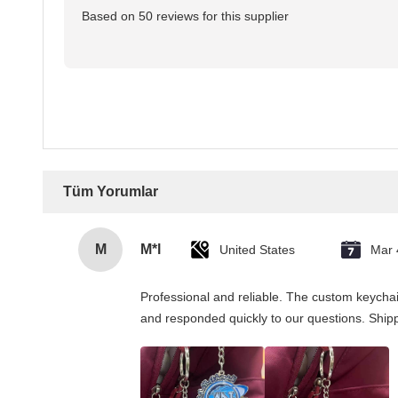
Based on 50 reviews for this supplier
Tüm Yorumlar
M
M*l
United States
Mar 
Professional and reliable. The custom keychai
and responded quickly to our questions. Ship