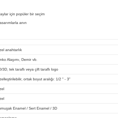
laylar için popüler bir seçim
tasarımlarla anın
el anahtarlık
nko Alaşımı, Demir vb.
/3D, tek taraflı veya çift taraflı logo
elleştirilebilir, ortak boyut aralığı: 1/2 " - 3"
zel
zel
umuşak Enamel / Sert Enamel / 3D