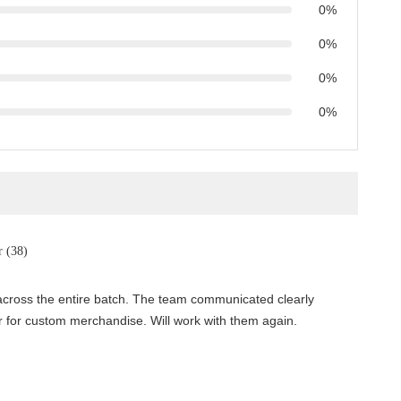
0%
0%
0%
0%
r (38)
y across the entire batch. The team communicated clearly
r for custom merchandise. Will work with them again.