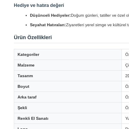
Hediye ve hatıra değeri
Düşünceli Hediyeler:
Doğum günleri, tatiller ve özel o
Seyahat Hatıraları:
Ziyaretleri yerel simge ve kültürel 
Ürün Özellikleri
Kategoriler
Öz
Malzeme
Çi
Tasarım
2D
Boyut
Öz
Arka taraf
Ö
Şekli
Ö
Renkli El Sanatı
Y