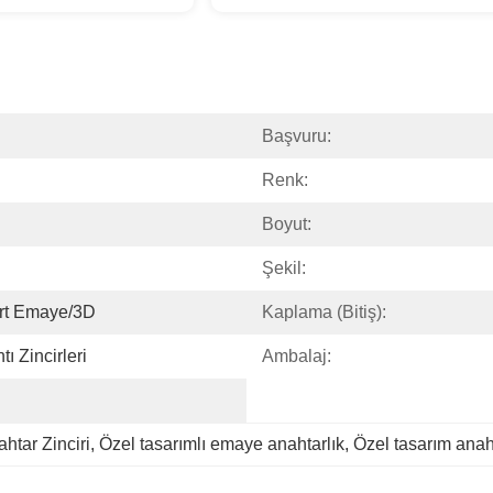
Başvuru:
Renk:
Boyut:
Şekil:
rt Emaye/3D
Kaplama (bitiş):
ı Zincirleri
Ambalaj:
htar Zinciri
, 
Özel tasarımlı emaye anahtarlık
, 
Özel tasarım anah