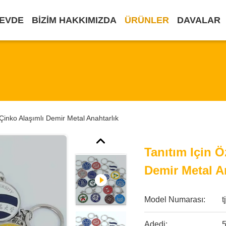
EVDE
BIZIM HAKKIMIZDA
ÜRÜNLER
DAVALAR
 Çinko Alaşımlı Demir Metal Anahtarlık
Tanıtım Için Ö
Demir Metal A
Model Numarası:
t
Adedi: