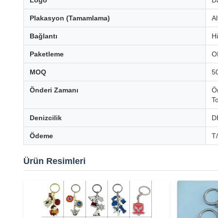
Logo
D
Plakasyon (Tamamlama)
Al
Bağlantı
Hi
Paketleme
O
MOQ
5
Önderi Zamanı
Ö
T
Denizcilik
D
Ödeme
T
Ürün Resimleri