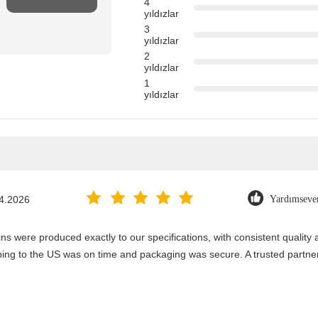
4
yıldızlar
3
yıldızlar
2
yıldızlar
1
yıldızlar
4.2026
Yardımseve
ns were produced exactly to our specifications, with consistent qualit
ping to the US was on time and packaging was secure. A trusted partne