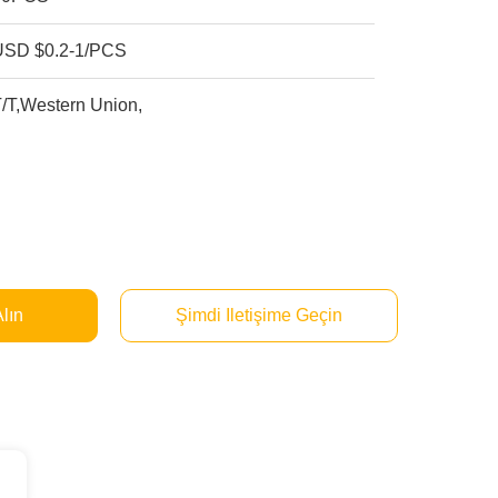
USD $0.2-1/PCS
/T,Western Union,
Alın
Şimdi Iletişime Geçin