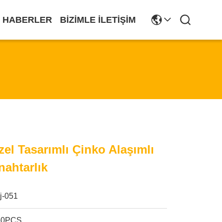
HABERLER
BIZIMLE İLETIŞIM
zel Tasarımlı Çinko Alaşımlı
nahtarlık
jj-051
50PCS